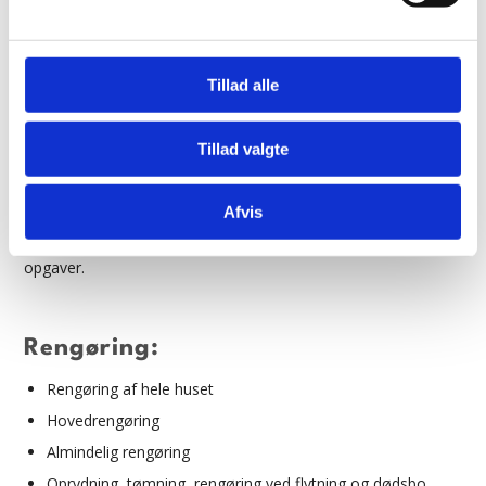
Brænding/sprøjtning af ukrudt
Opretning af bede/fliser
Fræsning/graveopgaver
Tillad alle
Plantning af nye buske, træer, blomster i bede eller krukker
Opsamling af papir og skrald
Tillad valgte
Fejning af belægning og sugning af blade
Afvis
Vi sætter gerne hele haven i stand hvis det ønskes + diverse
opgaver.
Rengøring:
Rengøring af hele huset
Hovedrengøring
Almindelig rengøring
Oprydning, tømning, rengøring ved flytning og dødsbo