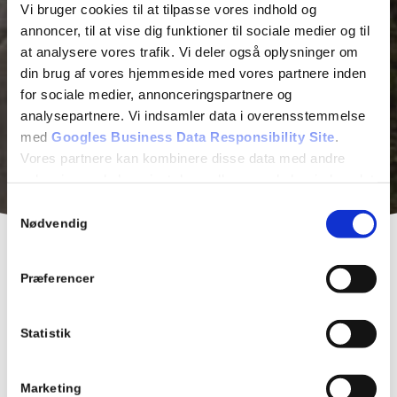
Vi bruger cookies til at tilpasse vores indhold og
annoncer, til at vise dig funktioner til sociale medier og til
at analysere vores trafik. Vi deler også oplysninger om
din brug af vores hjemmeside med vores partnere inden
for sociale medier, annonceringspartnere og
analysepartnere. Vi indsamler data i overensstemmelse
med
Googles Business Data Responsibility Site
.
Vores partnere kan kombinere disse data med andre
oplysninger, du har givet dem, eller som de har indsamlet
fra din brug af deres tjenester.
Samtykkevalg
Nødvendig
Se Cookie & Privatlivspolitik
her
Præferencer
Vedligeholdelse af grønne
områder:
Statistik
Græsslåning
Hækklipning
Beskæring af træer og buske
Marketing